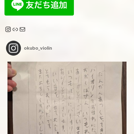
Instagram
リンク
メール
okubo_violin